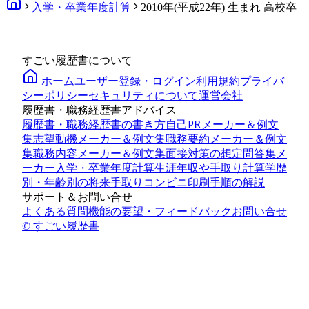
入学・卒業年度計算
2010年(平成22年) 生まれ 高校卒
すごい履歴書について
ホーム
ユーザー登録・ログイン
利用規約
プライバ
シーポリシー
セキュリティについて
運営会社
履歴書・職務経歴書アドバイス
履歴書・職務経歴書の書き方
自己PRメーカー＆例文
集
志望動機メーカー＆例文集
職務要約メーカー＆例文
集
職務内容メーカー＆例文集
面接対策の想定問答集メ
ーカー
入学・卒業年度計算
生涯年収や手取り計算
学歴
別・年齢別の将来手取り
コンビニ印刷手順の解説
サポート＆お問い合せ
よくある質問
機能の要望・フィードバック
お問い合せ
© すごい履歴書