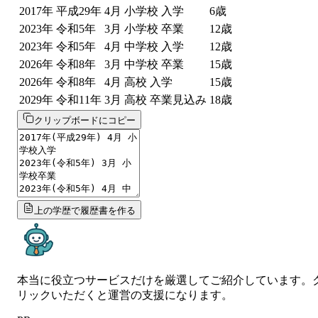
2017
年
平成29年
4
月
小学校 入学
6
歳
2023
年
令和5年
3
月
小学校 卒業
12
歳
2023
年
令和5年
4
月
中学校 入学
12
歳
2026
年
令和8年
3
月
中学校 卒業
15
歳
2026
年
令和8年
4
月
高校 入学
15
歳
2029
年
令和11年
3
月
高校 卒業見込み
18
歳
クリップボードにコピー
上の学歴で履歴書を作る
本当に役立つサービスだけを厳選してご紹介しています。
リックいただくと運営の支援になります。