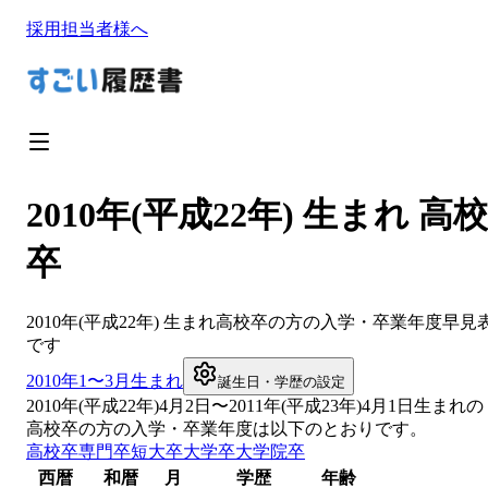
採用担当者様へ
2010年(平成22年) 生まれ 高校
卒
2010
年(
平成22年
) 生まれ
高校卒
の方の入学・卒業年度早見
です
2010
年1〜3月生まれ
誕生日・学歴の設定
2010
年(
平成22年
)
4
月
2
日〜
2011
年(
平成23年
)4月1日生まれの
高校卒
の方の入学・卒業年度は以下のとおりです。
高校卒
専門卒
短大卒
大学卒
大学院卒
西暦
和暦
月
学歴
年齢