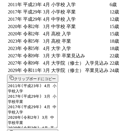
2011
年
平成23年
4
月
小学校 入学
6
歳
2017
年
平成29年
3
月
小学校 卒業
12
歳
2017
年
平成29年
4
月
中学校 入学
12
歳
2020
年
令和2年
3
月
中学校 卒業
15
歳
2020
年
令和2年
4
月
高校 入学
15
歳
2023
年
令和5年
3
月
高校 卒業
18
歳
2023
年
令和5年
4
月
大学 入学
18
歳
2027
年
令和9年
3
月
大学 卒業見込み
22
歳
2027
年
令和9年
4
月
大学院（修士） 入学見込み
22
歳
2029
年
令和11年
3
月
大学院（修士） 卒業見込み
24
歳
クリップボードにコピー