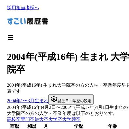
採用担当者様へ
2004年(平成16年) 生まれ 大学
院卒
2004
年(
平成16年
) 生まれ
大学院卒
の方の入学・卒業年度早
表です
2004
年1〜3月生まれ
誕生日・学歴の設定
2004
年(
平成16年
)
4
月
2
日〜
2005
年(
平成17年
)4月1日生まれの
大学院卒
の方の入学・卒業年度は以下のとおりです。
高校卒
専門卒
短大卒
大学卒
大学院卒
西暦
和暦
月
学歴
年齢