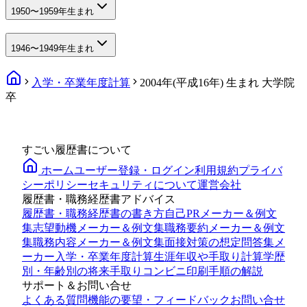
1950〜1959年生まれ
1946〜1949年生まれ
入学・卒業年度計算
2004年(平成16年) 生まれ 大学院
卒
すごい履歴書について
ホーム
ユーザー登録・ログイン
利用規約
プライバ
シーポリシー
セキュリティについて
運営会社
履歴書・職務経歴書アドバイス
履歴書・職務経歴書の書き方
自己PRメーカー＆例文
集
志望動機メーカー＆例文集
職務要約メーカー＆例文
集
職務内容メーカー＆例文集
面接対策の想定問答集メ
ーカー
入学・卒業年度計算
生涯年収や手取り計算
学歴
別・年齢別の将来手取り
コンビニ印刷手順の解説
サポート＆お問い合せ
よくある質問
機能の要望・フィードバック
お問い合せ