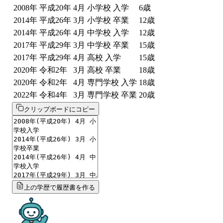
2008
年
平成20年
4
月
小学校 入学
6
歳
2014
年
平成26年
3
月
小学校 卒業
12
歳
2014
年
平成26年
4
月
中学校 入学
12
歳
2017
年
平成29年
3
月
中学校 卒業
15
歳
2017
年
平成29年
4
月
高校 入学
15
歳
2020
年
令和2年
3
月
高校 卒業
18
歳
2020
年
令和2年
4
月
専門学校 入学
18
歳
2022
年
令和4年
3
月
専門学校 卒業
20
歳
クリップボードにコピー
上の学歴で履歴書を作る