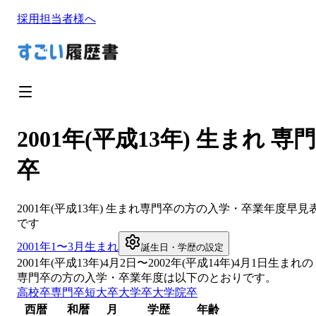
採用担当者様へ
2001年(平成13年) 生まれ 専門
卒
2001
年(
平成13年
) 生まれ
専門卒
の方の入学・卒業年度早見
です
2001
年1〜3月生まれ
誕生日・学歴の設定
2001
年(
平成13年
)
4
月
2
日〜
2002
年(
平成14年
)4月1日生まれの
専門卒
の方の入学・卒業年度は以下のとおりです。
高校卒
専門卒
短大卒
大学卒
大学院卒
西暦
和暦
月
学歴
年齢