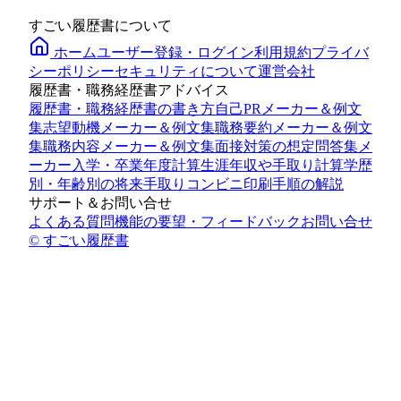
すごい履歴書について
ホーム
ユーザー登録・ログイン
利用規約
プライバ
シーポリシー
セキュリティについて
運営会社
履歴書・職務経歴書アドバイス
履歴書・職務経歴書の書き方
自己PRメーカー＆例文
集
志望動機メーカー＆例文集
職務要約メーカー＆例文
集
職務内容メーカー＆例文集
面接対策の想定問答集メ
ーカー
入学・卒業年度計算
生涯年収や手取り計算
学歴
別・年齢別の将来手取り
コンビニ印刷手順の解説
サポート＆お問い合せ
よくある質問
機能の要望・フィードバック
お問い合せ
© すごい履歴書