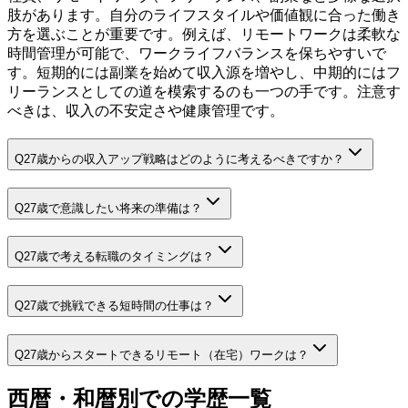
肢があります。自分のライフスタイルや価値観に合った働き
方を選ぶことが重要です。例えば、リモートワークは柔軟な
時間管理が可能で、ワークライフバランスを保ちやすいで
す。短期的には副業を始めて収入源を増やし、中期的にはフ
リーランスとしての道を模索するのも一つの手です。注意す
べきは、収入の不安定さや健康管理です。
Q
27歳からの収入アップ戦略はどのように考えるべきですか？
Q
27歳で意識したい将来の準備は？
Q
27歳で考える転職のタイミングは？
Q
27歳で挑戦できる短時間の仕事は？
Q
27歳からスタートできるリモート（在宅）ワークは？
西暦・和暦別での学歴一覧