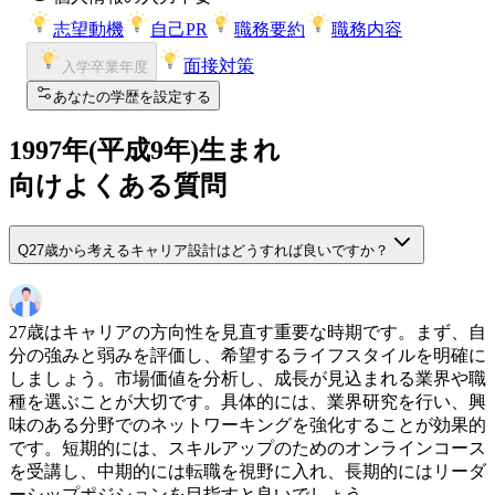
志望動機
自己PR
職務要約
職務内容
面接対策
入学卒業年度
あなたの学歴を設定する
1997
年(
平成9年
)生まれ
向けよくある質問
Q
27歳から考えるキャリア設計はどうすれば良いですか？
27歳はキャリアの方向性を見直す重要な時期です。まず、自
分の強みと弱みを評価し、希望するライフスタイルを明確に
しましょう。市場価値を分析し、成長が見込まれる業界や職
種を選ぶことが大切です。具体的には、業界研究を行い、興
味のある分野でのネットワーキングを強化することが効果的
です。短期的には、スキルアップのためのオンラインコース
を受講し、中期的には転職を視野に入れ、長期的にはリーダ
ーシップポジションを目指すと良いでしょう。