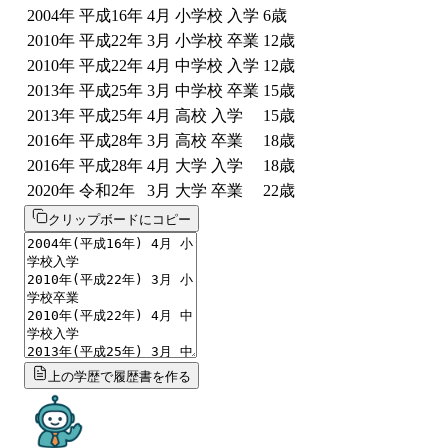
2004
年
平成16年
4
月
小学校 入学
6
歳
2010
年
平成22年
3
月
小学校 卒業
12
歳
2010
年
平成22年
4
月
中学校 入学
12
歳
2013
年
平成25年
3
月
中学校 卒業
15
歳
2013
年
平成25年
4
月
高校 入学
15
歳
2016
年
平成28年
3
月
高校 卒業
18
歳
2016
年
平成28年
4
月
大学 入学
18
歳
2020
年
令和2年
3
月
大学 卒業
22
歳
クリップボードにコピー
上の学歴で履歴書を作る