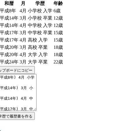
和暦
月
学歴
年齢
平成8年
4
月
小学校 入学
6
歳
平成14年
3
月
小学校 卒業
12
歳
平成14年
4
月
中学校 入学
12
歳
平成17年
3
月
中学校 卒業
15
歳
平成17年
4
月
高校 入学
15
歳
平成20年
3
月
高校 卒業
18
歳
平成20年
4
月
大学 入学
18
歳
平成24年
3
月
大学 卒業
22
歳
ップボードにコピー
学歴で履歴書を作る