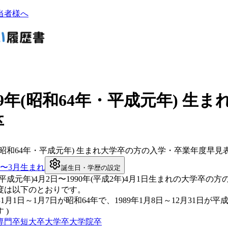
当者様へ
89年(昭和64年・平成元年) 生まれ
卒
昭和64年・平成元年
) 生まれ
大学卒
の方の入学・卒業年度早見
1〜3月生まれ
誕生日・学歴の設定
平成元年
)
4
月
2
日〜
1990
年(
平成2年
)4月1日生まれの
大学卒
の方
度は以下のとおりです。
89年1月1日～1月7日が昭和64年で、1989年1月8日～12月31日が
 )
専門卒
短大卒
大学卒
大学院卒