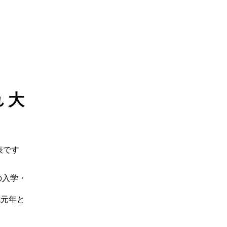
 大
表です
の入学・
平成元年と