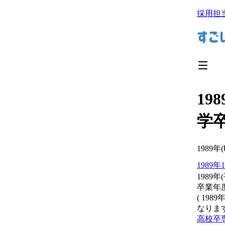
採用担
19
学
1989
年(
1989
年
1989
年(
卒業年
( 19
なります
高校卒