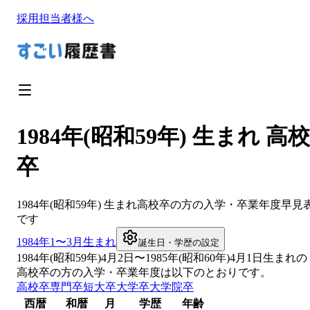
採用担当者様へ
1984年(昭和59年) 生まれ 高校
卒
1984
年(
昭和59年
) 生まれ
高校卒
の方の入学・卒業年度早見
です
1984
年1〜3月生まれ
誕生日・学歴の設定
1984
年(
昭和59年
)
4
月
2
日〜
1985
年(
昭和60年
)4月1日生まれの
高校卒
の方の入学・卒業年度は以下のとおりです。
高校卒
専門卒
短大卒
大学卒
大学院卒
西暦
和暦
月
学歴
年齢