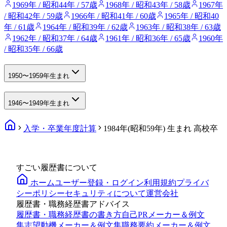
1969年 / 昭和44年 / 57歳
1968年 / 昭和43年 / 58歳
1967年
/ 昭和42年 / 59歳
1966年 / 昭和41年 / 60歳
1965年 / 昭和40
年 / 61歳
1964年 / 昭和39年 / 62歳
1963年 / 昭和38年 / 63歳
1962年 / 昭和37年 / 64歳
1961年 / 昭和36年 / 65歳
1960年
/ 昭和35年 / 66歳
1950〜1959年生まれ
1946〜1949年生まれ
入学・卒業年度計算
1984年(昭和59年) 生まれ 高校卒
すごい履歴書について
ホーム
ユーザー登録・ログイン
利用規約
プライバ
シーポリシー
セキュリティについて
運営会社
履歴書・職務経歴書アドバイス
履歴書・職務経歴書の書き方
自己PRメーカー＆例文
集
志望動機メーカー＆例文集
職務要約メーカー＆例文