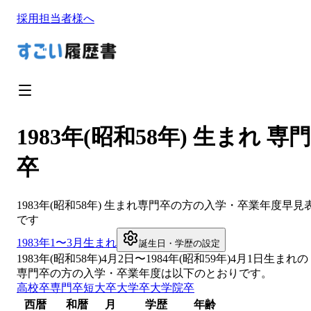
採用担当者様へ
1983年(昭和58年) 生まれ 専門
卒
1983
年(
昭和58年
) 生まれ
専門卒
の方の入学・卒業年度早見
です
1983
年1〜3月生まれ
誕生日・学歴の設定
1983
年(
昭和58年
)
4
月
2
日〜
1984
年(
昭和59年
)4月1日生まれの
専門卒
の方の入学・卒業年度は以下のとおりです。
高校卒
専門卒
短大卒
大学卒
大学院卒
西暦
和暦
月
学歴
年齢