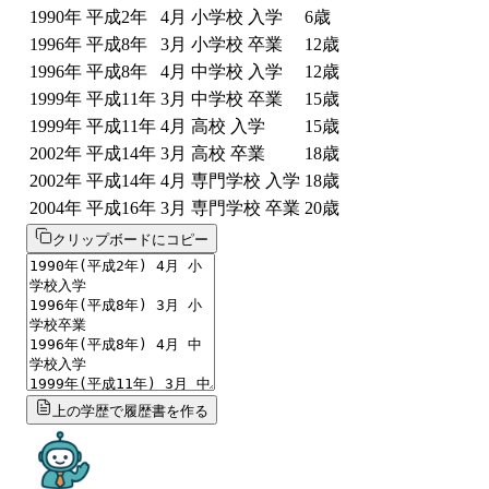
1990
年
平成2年
4
月
小学校 入学
6
歳
1996
年
平成8年
3
月
小学校 卒業
12
歳
1996
年
平成8年
4
月
中学校 入学
12
歳
1999
年
平成11年
3
月
中学校 卒業
15
歳
1999
年
平成11年
4
月
高校 入学
15
歳
2002
年
平成14年
3
月
高校 卒業
18
歳
2002
年
平成14年
4
月
専門学校 入学
18
歳
2004
年
平成16年
3
月
専門学校 卒業
20
歳
クリップボードにコピー
上の学歴で履歴書を作る