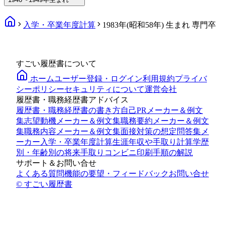
入学・卒業年度計算
1983年(昭和58年) 生まれ 専門卒
すごい履歴書について
ホーム
ユーザー登録・ログイン
利用規約
プライバ
シーポリシー
セキュリティについて
運営会社
履歴書・職務経歴書アドバイス
履歴書・職務経歴書の書き方
自己PRメーカー＆例文
集
志望動機メーカー＆例文集
職務要約メーカー＆例文
集
職務内容メーカー＆例文集
面接対策の想定問答集メ
ーカー
入学・卒業年度計算
生涯年収や手取り計算
学歴
別・年齢別の将来手取り
コンビニ印刷手順の解説
サポート＆お問い合せ
よくある質問
機能の要望・フィードバック
お問い合せ
© すごい履歴書