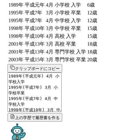
1989
年
平成元年
4
月
小学校 入学
6
歳
1995
年
平成7年
3
月
小学校 卒業
12
歳
1995
年
平成7年
4
月
中学校 入学
12
歳
1998
年
平成10年
3
月
中学校 卒業
15
歳
1998
年
平成10年
4
月
高校 入学
15
歳
2001
年
平成13年
3
月
高校 卒業
18
歳
2001
年
平成13年
4
月
専門学校 入学
18
歳
2003
年
平成15年
3
月
専門学校 卒業
20
歳
クリップボードにコピー
上の学歴で履歴書を作る