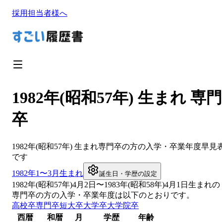
採用担当者様へ
1982年(昭和57年) 生まれ 専門
卒
1982
年(
昭和57年
) 生まれ
専門卒
の方の入学・卒業年度早見
です
1982
年1〜3月生まれ
誕生日・学歴の設定
1982
年(
昭和57年
)
4
月
2
日〜
1983
年(
昭和58年
)4月1日生まれの
専門卒
の方の入学・卒業年度は以下のとおりです。
高校卒
専門卒
短大卒
大学卒
大学院卒
西暦
和暦
月
学歴
年齢