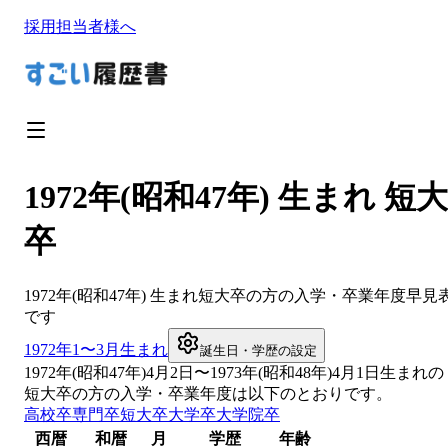
採用担当者様へ
1972年(昭和47年) 生まれ 短大
卒
1972
年(
昭和47年
) 生まれ
短大卒
の方の入学・卒業年度早見
です
1972
年1〜3月生まれ
誕生日・学歴の設定
1972
年(
昭和47年
)
4
月
2
日〜
1973
年(
昭和48年
)4月1日生まれの
短大卒
の方の入学・卒業年度は以下のとおりです。
高校卒
専門卒
短大卒
大学卒
大学院卒
西暦
和暦
月
学歴
年齢