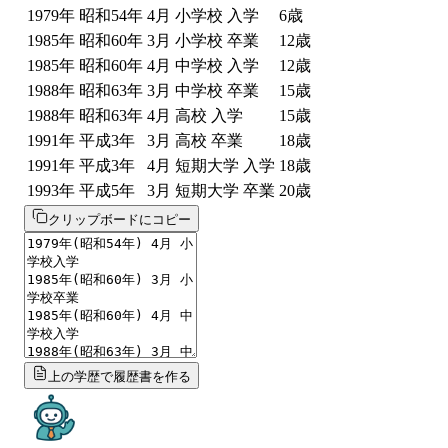
1979
年
昭和54年
4
月
小学校 入学
6
歳
1985
年
昭和60年
3
月
小学校 卒業
12
歳
1985
年
昭和60年
4
月
中学校 入学
12
歳
1988
年
昭和63年
3
月
中学校 卒業
15
歳
1988
年
昭和63年
4
月
高校 入学
15
歳
1991
年
平成3年
3
月
高校 卒業
18
歳
1991
年
平成3年
4
月
短期大学 入学
18
歳
1993
年
平成5年
3
月
短期大学 卒業
20
歳
クリップボードにコピー
上の学歴で履歴書を作る