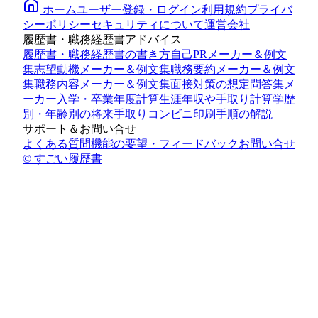
ホーム
ユーザー登録・ログイン
利用規約
プライバ
シーポリシー
セキュリティについて
運営会社
履歴書・職務経歴書アドバイス
履歴書・職務経歴書の書き方
自己PRメーカー＆例文
集
志望動機メーカー＆例文集
職務要約メーカー＆例文
集
職務内容メーカー＆例文集
面接対策の想定問答集メ
ーカー
入学・卒業年度計算
生涯年収や手取り計算
学歴
別・年齢別の将来手取り
コンビニ印刷手順の解説
サポート＆お問い合せ
よくある質問
機能の要望・フィードバック
お問い合せ
© すごい履歴書