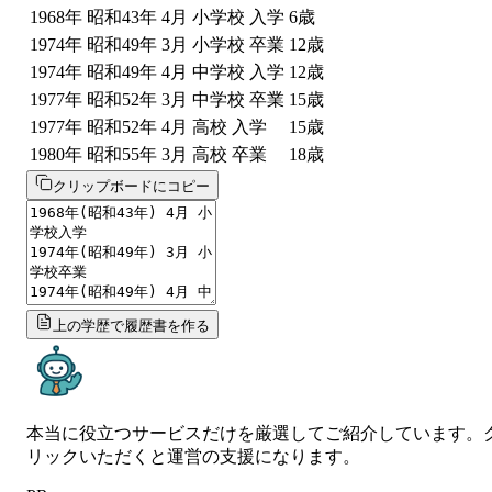
1968
年
昭和43年
4
月
小学校 入学
6
歳
1974
年
昭和49年
3
月
小学校 卒業
12
歳
1974
年
昭和49年
4
月
中学校 入学
12
歳
1977
年
昭和52年
3
月
中学校 卒業
15
歳
1977
年
昭和52年
4
月
高校 入学
15
歳
1980
年
昭和55年
3
月
高校 卒業
18
歳
クリップボードにコピー
上の学歴で履歴書を作る
本当に役立つサービスだけを厳選してご紹介しています。
リックいただくと運営の支援になります。