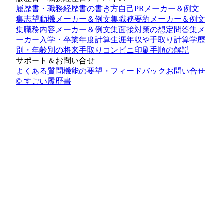
履歴書・職務経歴書の書き方
自己PRメーカー＆例文
集
志望動機メーカー＆例文集
職務要約メーカー＆例文
集
職務内容メーカー＆例文集
面接対策の想定問答集メ
ーカー
入学・卒業年度計算
生涯年収や手取り計算
学歴
別・年齢別の将来手取り
コンビニ印刷手順の解説
サポート＆お問い合せ
よくある質問
機能の要望・フィードバック
お問い合せ
© すごい履歴書