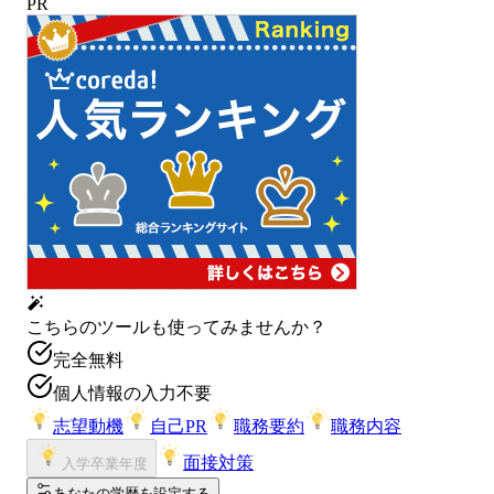
PR
こちらのツールも使ってみませんか？
完全無料
個人情報の入力不要
志望動機
自己PR
職務要約
職務内容
面接対策
入学卒業年度
あなたの学歴を設定する