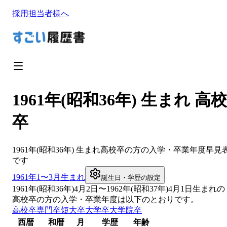
採用担当者様へ
1961年(昭和36年) 生まれ 高校
卒
1961
年(
昭和36年
) 生まれ
高校卒
の方の入学・卒業年度早見
です
1961
年1〜3月生まれ
誕生日・学歴の設定
1961
年(
昭和36年
)
4
月
2
日〜
1962
年(
昭和37年
)4月1日生まれの
高校卒
の方の入学・卒業年度は以下のとおりです。
高校卒
専門卒
短大卒
大学卒
大学院卒
西暦
和暦
月
学歴
年齢