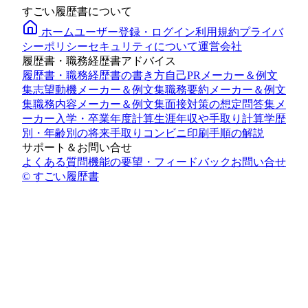
すごい履歴書について
ホーム
ユーザー登録・ログイン
利用規約
プライバ
シーポリシー
セキュリティについて
運営会社
履歴書・職務経歴書アドバイス
履歴書・職務経歴書の書き方
自己PRメーカー＆例文
集
志望動機メーカー＆例文集
職務要約メーカー＆例文
集
職務内容メーカー＆例文集
面接対策の想定問答集メ
ーカー
入学・卒業年度計算
生涯年収や手取り計算
学歴
別・年齢別の将来手取り
コンビニ印刷手順の解説
サポート＆お問い合せ
よくある質問
機能の要望・フィードバック
お問い合せ
© すごい履歴書