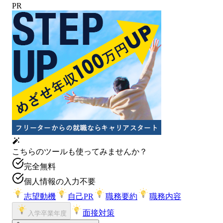
PR
こちらのツールも使ってみませんか？
完全無料
個人情報の入力不要
志望動機
自己PR
職務要約
職務内容
面接対策
入学卒業年度