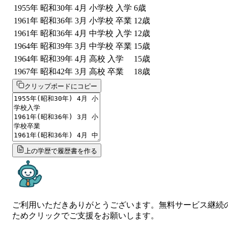
1955
年
昭和30年
4
月
小学校 入学
6
歳
1961
年
昭和36年
3
月
小学校 卒業
12
歳
1961
年
昭和36年
4
月
中学校 入学
12
歳
1964
年
昭和39年
3
月
中学校 卒業
15
歳
1964
年
昭和39年
4
月
高校 入学
15
歳
1967
年
昭和42年
3
月
高校 卒業
18
歳
クリップボードにコピー
上の学歴で履歴書を作る
ご利用いただきありがとうございます。無料サービス継続
ためクリックでご支援をお願いします。