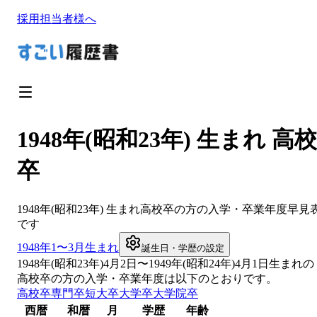
採用担当者様へ
1948年(昭和23年) 生まれ 高校
卒
1948
年(
昭和23年
) 生まれ
高校卒
の方の入学・卒業年度早見
です
1948
年1〜3月生まれ
誕生日・学歴の設定
1948
年(
昭和23年
)
4
月
2
日〜
1949
年(
昭和24年
)4月1日生まれの
高校卒
の方の入学・卒業年度は以下のとおりです。
高校卒
専門卒
短大卒
大学卒
大学院卒
西暦
和暦
月
学歴
年齢