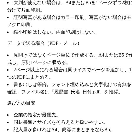
大判が使えない場合は、A4またはB5を1ページずつ2枚
分けて片面印刷。
証明写真がある場合はカラー印刷、写真がない場合はモ
ノクロ印刷。
縮小印刷はしない。両面印刷はしない。
データで送る場合（PDF・メール）
見開きではなくページ単位で作成する。A4またはB5で
成し、原則1ページに収める。
2ページ以上になる場合は同サイズでページを追加し、1
つのPDFにまとめる。
書き出しは等倍。フォント埋め込みと文字化けの有無を
確認。ファイル名は「履歴書_氏名_日付.pdf」を推奨。
選び方の目安
企業の指定が最優先。
同封書類とサイズをそろえると扱いやすい。
記入量が多ければA4、簡潔にまとまるならB5。