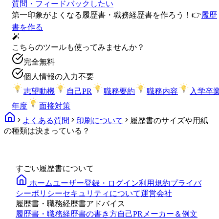
質問・フィードバックしたい
第一印象がよくなる履歴書・職務経歴書を作ろう！
👉
履歴
書を作る
こちらのツールも使ってみませんか？
完全無料
個人情報の入力不要
志望動機
自己PR
職務要約
職務内容
入学卒
年度
面接対策
よくある質問
印刷について
履歴書のサイズや用紙
の種類は決まっている？
すごい履歴書について
ホーム
ユーザー登録・ログイン
利用規約
プライバ
シーポリシー
セキュリティについて
運営会社
履歴書・職務経歴書アドバイス
履歴書・職務経歴書の書き方
自己PRメーカー＆例文