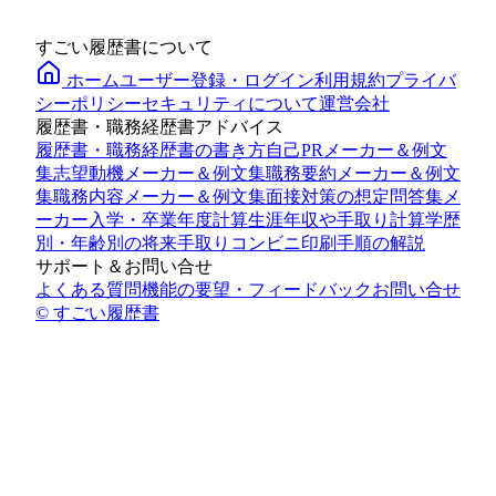
すごい履歴書について
ホーム
ユーザー登録・ログイン
利用規約
プライバ
シーポリシー
セキュリティについて
運営会社
履歴書・職務経歴書アドバイス
履歴書・職務経歴書の書き方
自己PRメーカー＆例文
集
志望動機メーカー＆例文集
職務要約メーカー＆例文
集
職務内容メーカー＆例文集
面接対策の想定問答集メ
ーカー
入学・卒業年度計算
生涯年収や手取り計算
学歴
別・年齢別の将来手取り
コンビニ印刷手順の解説
サポート＆お問い合せ
よくある質問
機能の要望・フィードバック
お問い合せ
© すごい履歴書