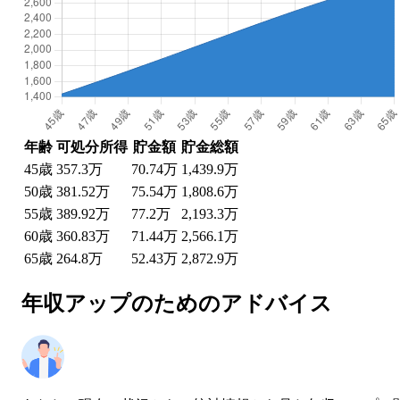
年齢
可処分所得
貯金額
貯金総額
45
歳
357.3万
70.74万
1,439.9万
50
歳
381.52万
75.54万
1,808.6万
55
歳
389.92万
77.2万
2,193.3万
60
歳
360.83万
71.44万
2,566.1万
65
歳
264.8万
52.43万
2,872.9万
年収アップのためのアドバイス