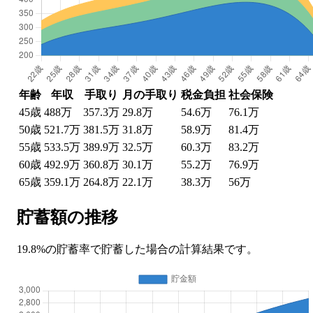
年齢
年収
手取り
月の手取り
税金負担
社会保険
45
歳
488万
357.3万
29.8万
54.6万
76.1万
50
歳
521.7万
381.5万
31.8万
58.9万
81.4万
55
歳
533.5万
389.9万
32.5万
60.3万
83.2万
60
歳
492.9万
360.8万
30.1万
55.2万
76.9万
65
歳
359.1万
264.8万
22.1万
38.3万
56万
貯蓄額の推移
19.8%の貯蓄率で貯蓄した場合の計算結果です。