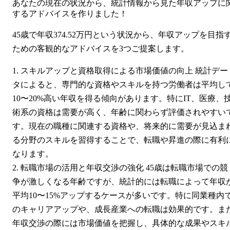
あなたの現在の状況から、統計情報から見た年収アップに
するアドバイスを作りました！
45歳で年収374.52万円という状況から、年収アップを目指
ための客観的なアドバイスを3つご提案します。
スキルアップと資格取得による市場価値の向上 統計デー
タによると、専門的な資格やスキルを持つ労働者は平均し
10〜20%高い年収を得る傾向があります。特にIT、医療、
術系の資格は需要が高く、年齢に関わらず評価されやすい
す。現在の職種に関連する資格や、将来的に需要が見込ま
る分野のスキルを習得することで、転職や昇進の際に有利
なります。
転職市場の活用と年収交渉の強化 45歳は転職市場での競
争が激しくなる年齢ですが、統計的には転職によって年収
平均10〜15%アップするケースが多いです。特に同業種内
のキャリアアップや、成長産業への転職は効果的です。ま
年収交渉の際には市場価値を把握し、具体的な成果やスキ