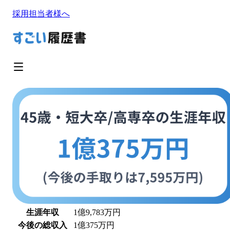
採用担当者様へ
生涯年収
1億9,783万
円
今後の総収入
1億375万
円