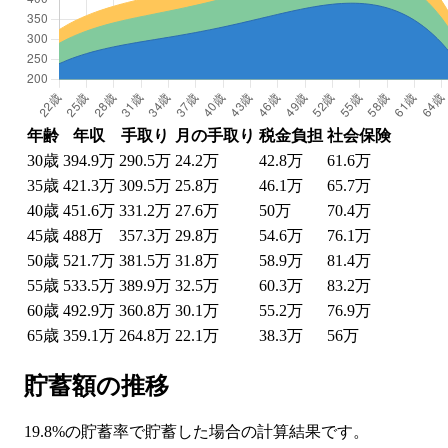
年齢
年収
手取り
月の手取り
税金負担
社会保険
30
歳
394.9万
290.5万
24.2万
42.8万
61.6万
35
歳
421.3万
309.5万
25.8万
46.1万
65.7万
40
歳
451.6万
331.2万
27.6万
50万
70.4万
45
歳
488万
357.3万
29.8万
54.6万
76.1万
50
歳
521.7万
381.5万
31.8万
58.9万
81.4万
55
歳
533.5万
389.9万
32.5万
60.3万
83.2万
60
歳
492.9万
360.8万
30.1万
55.2万
76.9万
65
歳
359.1万
264.8万
22.1万
38.3万
56万
貯蓄額の推移
19.8%の貯蓄率で貯蓄した場合の計算結果です。