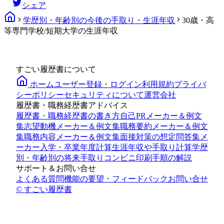
シェア
学歴別・年齢別の今後の手取り・生涯年収
30歳・高
等専門学校/短期大学の生涯年収
すごい履歴書について
ホーム
ユーザー登録・ログイン
利用規約
プライバ
シーポリシー
セキュリティについて
運営会社
履歴書・職務経歴書アドバイス
履歴書・職務経歴書の書き方
自己PRメーカー＆例文
集
志望動機メーカー＆例文集
職務要約メーカー＆例文
集
職務内容メーカー＆例文集
面接対策の想定問答集メ
ーカー
入学・卒業年度計算
生涯年収や手取り計算
学歴
別・年齢別の将来手取り
コンビニ印刷手順の解説
サポート＆お問い合せ
よくある質問
機能の要望・フィードバック
お問い合せ
© すごい履歴書