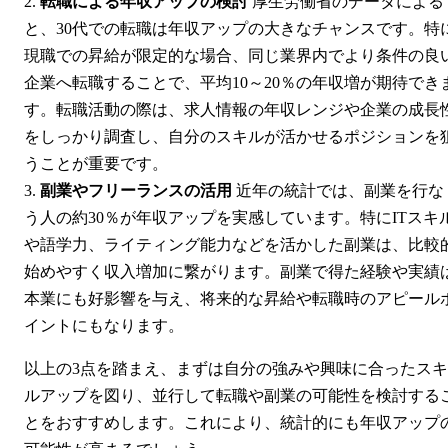
転職による年収アップの検討
厚生労働省のデータによる
と、30代での転職は年収アップの大きなチャンスです。特
現職での昇給が限定的な場合、同じ業界内でより条件の良
企業へ転職することで、平均10～20％の年収増が期待でき
す。転職活動の際は、求人情報の年収レンジや企業の成長
をしっかり調査し、自分のスキルが活かせるポジションを
うことが重要です。
副業やフリーランスの活用
近年の統計では、副業を行な
う人の約30％が年収アップを実感しています。特にITスキ
や語学力、ライティング能力などを活かした副業は、比較
始めやすく収入増加に繋がります。副業で得た経験や実績
本業にも好影響を与え、将来的な昇給や転職時のアピール
イントにもなります。
以上の3点を踏まえ、まずは自分の強みや興味に合ったスキ
ルアップを図り、並行して転職や副業の可能性を検討する
とをおすすめします。これにより、統計的にも年収アップ