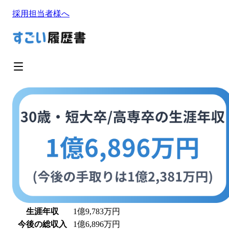
採用担当者様へ
生涯年収
1億9,783万
円
今後の総収入
1億6,896万
円