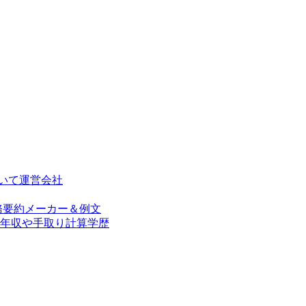
いて
運営会社
務要約メーカー＆例文
年収や手取り計算
学歴