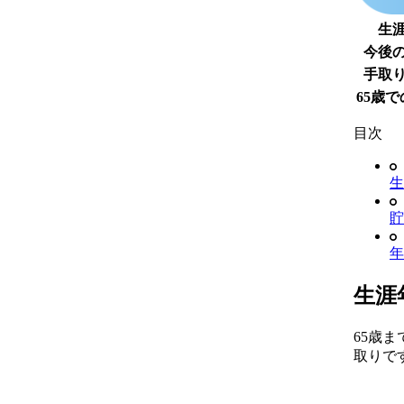
生
今後
手取
65歳
目次
生
貯
年
生涯
65歳
取りで