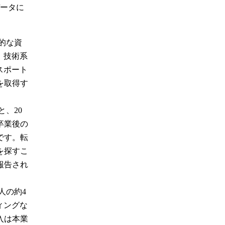
データに
的な資
、技術系
スポート
を取得す
、20
卒業後の
です。転
を探すこ
報告され
人の約4
ィングな
入は本業