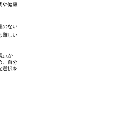
間や健康
理のない
は難しい
視点か
め、自分
な選択を