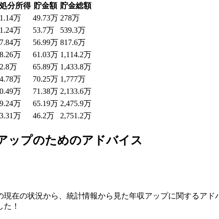
処分所得
貯金額
貯金総額
51.14万
49.73万
278万
71.24万
53.7万
539.3万
87.84万
56.99万
817.6万
08.26万
61.03万
1,114.2万
32.8万
65.89万
1,433.8万
54.78万
70.25万
1,777万
60.49万
71.38万
2,133.6万
29.24万
65.19万
2,475.9万
33.31万
46.2万
2,751.2万
アップのためのアドバイス
の現在の状況から、統計情報から見た年収アップに関するアド
した！