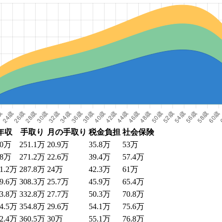
年収
手取り
月の手取り
税金負担
社会保険
40万
251.1万
20.9万
35.8万
53万
68万
271.2万
22.6万
39.4万
57.4万
91.2万
287.8万
24万
42.3万
61万
19.6万
308.3万
25.7万
45.9万
65.4万
53.8万
332.8万
27.7万
50.3万
70.8万
84.5万
354.8万
29.6万
54.1万
75.6万
92.4万
360.5万
30万
55.1万
76.8万