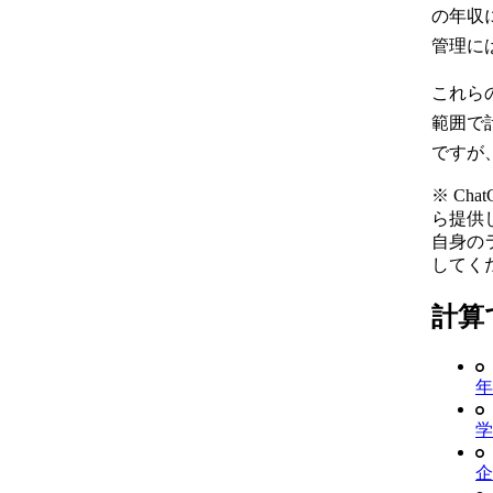
の年収
管理に
これら
範囲で
ですが
※ C
ら提供
自身の
してく
計算
年
学
企