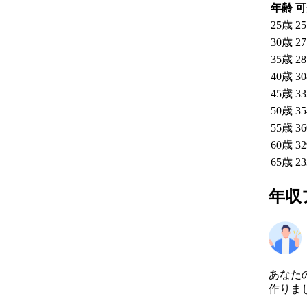
年齢
可
25
歳
2
30
歳
2
35
歳
2
40
歳
3
45
歳
3
50
歳
3
55
歳
3
60
歳
3
65
歳
2
年収
あなた
作りま