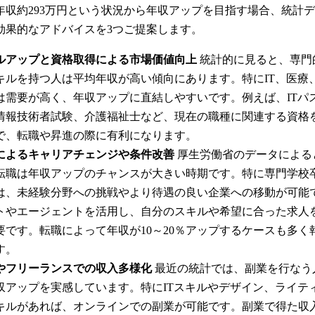
で年収約293万円という状況から年収アップを目指す場合、統計
効果的なアドバイスを3つご提案します。
ルアップと資格取得による市場価値向上
統計的に見ると、専門
キルを持つ人は平均年収が高い傾向にあります。特にIT、医療
は需要が高く、年収アップに直結しやすいです。例えば、ITパ
情報技術者試験、介護福祉士など、現在の職種に関連する資格
で、転職や昇進の際に有利になります。
によるキャリアチェンジや条件改善
厚生労働省のデータによると
転職は年収アップのチャンスが大きい時期です。特に専門学校
は、未経験分野への挑戦やより待遇の良い企業への移動が可能
トやエージェントを活用し、自分のスキルや希望に合った求人
要です。転職によって年収が10～20％アップするケースも多く
す。
やフリーランスでの収入多様化
最近の統計では、副業を行なう
収アップを実感しています。特にITスキルやデザイン、ライテ
キルがあれば、オンラインでの副業が可能です。副業で得た収