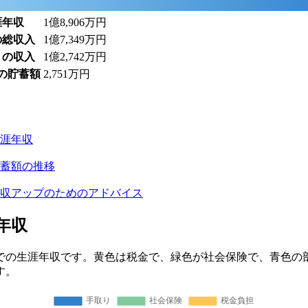
涯年収
1億8,906万
円
の総収入
1億7,349万
円
りの収入
1億2,742万
円
での貯蓄額
2,751万
円
涯年収
蓄額の推移
収アップのためのアドバイス
年収
までの生涯年収です。黄色は税金で、緑色が社会保険で、青色の
す。