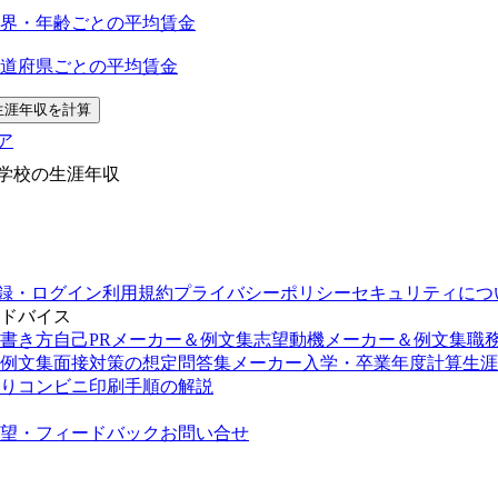
界・年齢ごとの平均賃金
道府県ごとの平均賃金
生涯年収を計算
ア
門学校の生涯年収
録・ログイン
利用規約
プライバシーポリシー
セキュリティにつ
ドバイス
書き方
自己PRメーカー＆例文集
志望動機メーカー＆例文集
職
例文集
面接対策の想定問答集メーカー
入学・卒業年度計算
生涯
り
コンビニ印刷手順の解説
望・フィードバック
お問い合せ