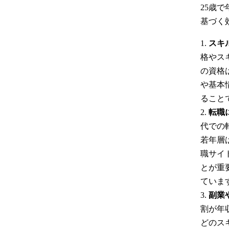
25歳
基づく
スキ
格やス
の資格
や基本
ること
転職
代での
若年層
職サイ
とが重
ていま
副業
割が年
どのス