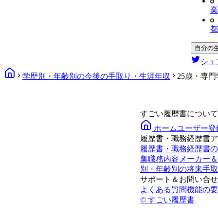
業
都
自分の
シェ
学歴別・年齢別の今後の手取り・生涯年収
25歳・専
すごい履歴書について
ホーム
ユーザー登
履歴書・職務経歴書ア
履歴書・職務経歴書の
集
職務内容メーカー＆
別・年齢別の将来手取
サポート＆お問い合せ
よくある質問
機能の要
© すごい履歴書