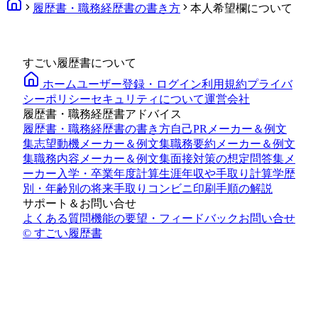
履歴書・職務経歴書の書き方
本人希望欄について
すごい履歴書について
ホーム
ユーザー登録・ログイン
利用規約
プライバ
シーポリシー
セキュリティについて
運営会社
履歴書・職務経歴書アドバイス
履歴書・職務経歴書の書き方
自己PRメーカー＆例文
集
志望動機メーカー＆例文集
職務要約メーカー＆例文
集
職務内容メーカー＆例文集
面接対策の想定問答集メ
ーカー
入学・卒業年度計算
生涯年収や手取り計算
学歴
別・年齢別の将来手取り
コンビニ印刷手順の解説
サポート＆お問い合せ
よくある質問
機能の要望・フィードバック
お問い合せ
© すごい履歴書