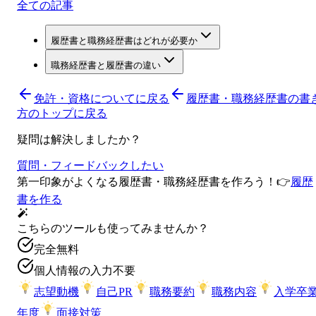
全ての記事
履歴書と職務経歴書はどれが必要か
職務経歴書と履歴書の違い
免許・資格について
に戻る
履歴書・職務経歴書の書
方のトップに戻る
疑問は解決しましたか？
質問・フィードバックしたい
第一印象がよくなる履歴書・職務経歴書を作ろう！
👉
履歴
書を作る
こちらのツールも使ってみませんか？
完全無料
個人情報の入力不要
志望動機
自己PR
職務要約
職務内容
入学卒
年度
面接対策