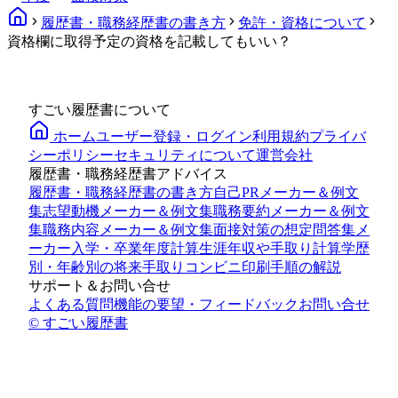
履歴書・職務経歴書の書き方
免許・資格について
資格欄に取得予定の資格を記載してもいい？
すごい履歴書について
ホーム
ユーザー登録・ログイン
利用規約
プライバ
シーポリシー
セキュリティについて
運営会社
履歴書・職務経歴書アドバイス
履歴書・職務経歴書の書き方
自己PRメーカー＆例文
集
志望動機メーカー＆例文集
職務要約メーカー＆例文
集
職務内容メーカー＆例文集
面接対策の想定問答集メ
ーカー
入学・卒業年度計算
生涯年収や手取り計算
学歴
別・年齢別の将来手取り
コンビニ印刷手順の解説
サポート＆お問い合せ
よくある質問
機能の要望・フィードバック
お問い合せ
© すごい履歴書