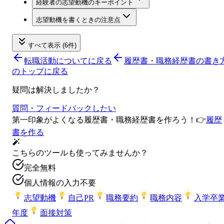
経験者の志望動機のキーポイント
志望動機を書くときの注意点
すべて表示 (6件)
転職活動について
に戻る
履歴書・職務経歴書の書き
のトップに戻る
疑問は解決しましたか？
質問・フィードバックしたい
第一印象がよくなる履歴書・職務経歴書を作ろう！
👉
履歴
書を作る
こちらのツールも使ってみませんか？
完全無料
個人情報の入力不要
志望動機
自己PR
職務要約
職務内容
入学卒
年度
面接対策