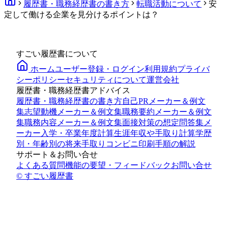
履歴書・職務経歴書の書き方
転職活動について
安
定して働ける企業を見分けるポイントは？
すごい履歴書について
ホーム
ユーザー登録・ログイン
利用規約
プライバ
シーポリシー
セキュリティについて
運営会社
履歴書・職務経歴書アドバイス
履歴書・職務経歴書の書き方
自己PRメーカー＆例文
集
志望動機メーカー＆例文集
職務要約メーカー＆例文
集
職務内容メーカー＆例文集
面接対策の想定問答集メ
ーカー
入学・卒業年度計算
生涯年収や手取り計算
学歴
別・年齢別の将来手取り
コンビニ印刷手順の解説
サポート＆お問い合せ
よくある質問
機能の要望・フィードバック
お問い合せ
© すごい履歴書