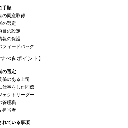
施の手順
者の同意取得
者の選定
項目の設定
情報の保護
のフィードバック
意すべきポイント】
薦者の選定
関係のある上司
に仕事をした同僚
ジェクトリーダー
の管理職
先担当者
止されている事項