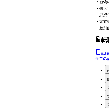
・虚偽
・個人
・思想
・家族
・差別
転
転職
全ての