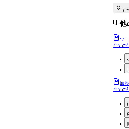
すべ
他
ツー
全ての
履歴
全ての