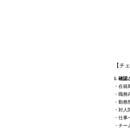
【チ
1. 確
・在籍
・職務
・勤務
・対人
・仕事
・チー