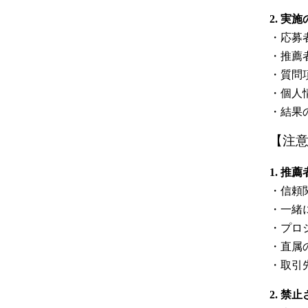
2. 実
・応募
・推薦
・質問
・個人
・結果
【注
1. 推
・信頼
・一緒
・プロ
・直属
・取引
2. 禁