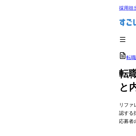
採用担
転職
転
と
リファ
認する
応募者