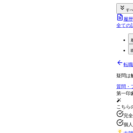
すべ
履歴
全ての
転職
疑問は
質問・
第一印
こちら
完全
個人