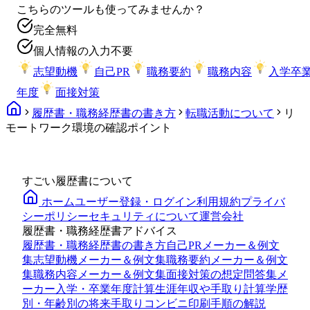
こちらのツールも使ってみませんか？
完全無料
個人情報の入力不要
志望動機
自己PR
職務要約
職務内容
入学卒
年度
面接対策
履歴書・職務経歴書の書き方
転職活動について
リ
モートワーク環境の確認ポイント
すごい履歴書について
ホーム
ユーザー登録・ログイン
利用規約
プライバ
シーポリシー
セキュリティについて
運営会社
履歴書・職務経歴書アドバイス
履歴書・職務経歴書の書き方
自己PRメーカー＆例文
集
志望動機メーカー＆例文集
職務要約メーカー＆例文
集
職務内容メーカー＆例文集
面接対策の想定問答集メ
ーカー
入学・卒業年度計算
生涯年収や手取り計算
学歴
別・年齢別の将来手取り
コンビニ印刷手順の解説