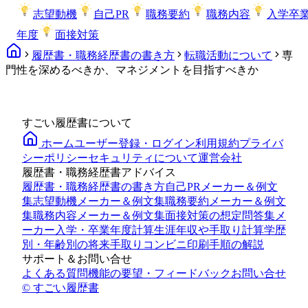
志望動機
自己PR
職務要約
職務内容
入学卒
年度
面接対策
履歴書・職務経歴書の書き方
転職活動について
専
門性を深めるべきか、マネジメントを目指すべきか
すごい履歴書について
ホーム
ユーザー登録・ログイン
利用規約
プライバ
シーポリシー
セキュリティについて
運営会社
履歴書・職務経歴書アドバイス
履歴書・職務経歴書の書き方
自己PRメーカー＆例文
集
志望動機メーカー＆例文集
職務要約メーカー＆例文
集
職務内容メーカー＆例文集
面接対策の想定問答集メ
ーカー
入学・卒業年度計算
生涯年収や手取り計算
学歴
別・年齢別の将来手取り
コンビニ印刷手順の解説
サポート＆お問い合せ
よくある質問
機能の要望・フィードバック
お問い合せ
© すごい履歴書