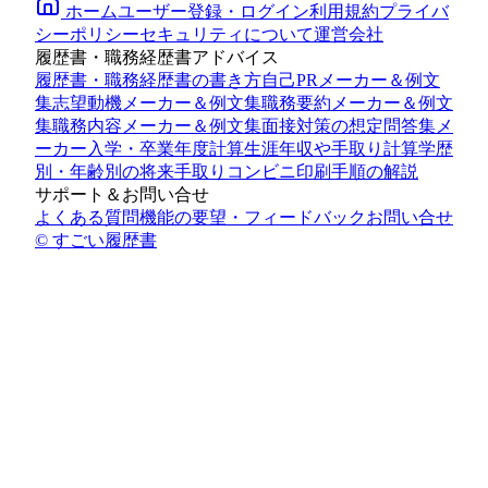
ホーム
ユーザー登録・ログイン
利用規約
プライバ
シーポリシー
セキュリティについて
運営会社
履歴書・職務経歴書アドバイス
履歴書・職務経歴書の書き方
自己PRメーカー＆例文
集
志望動機メーカー＆例文集
職務要約メーカー＆例文
集
職務内容メーカー＆例文集
面接対策の想定問答集メ
ーカー
入学・卒業年度計算
生涯年収や手取り計算
学歴
別・年齢別の将来手取り
コンビニ印刷手順の解説
サポート＆お問い合せ
よくある質問
機能の要望・フィードバック
お問い合せ
© すごい履歴書