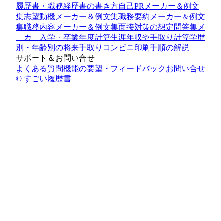
履歴書・職務経歴書の書き方
自己PRメーカー＆例文
集
志望動機メーカー＆例文集
職務要約メーカー＆例文
集
職務内容メーカー＆例文集
面接対策の想定問答集メ
ーカー
入学・卒業年度計算
生涯年収や手取り計算
学歴
別・年齢別の将来手取り
コンビニ印刷手順の解説
サポート＆お問い合せ
よくある質問
機能の要望・フィードバック
お問い合せ
© すごい履歴書