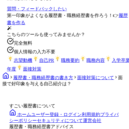
質問・フィードバックしたい
第一印象がよくなる履歴書・職務経歴書を作ろう！
👉
履歴
書を作る
こちらのツールも使ってみませんか？
完全無料
個人情報の入力不要
志望動機
自己PR
職務要約
職務内容
入学卒
年度
面接対策
履歴書・職務経歴書の書き方
面接対策について
面
接で好印象を与える自己紹介は？
すごい履歴書について
ホーム
ユーザー登録・ログイン
利用規約
プライバ
シーポリシー
セキュリティについて
運営会社
履歴書・職務経歴書アドバイス