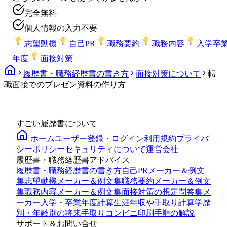
完全無料
個人情報の入力不要
志望動機
自己PR
職務要約
職務内容
入学卒
年度
面接対策
履歴書・職務経歴書の書き方
面接対策について
転
職面接でのプレゼン資料の作り方
すごい履歴書について
ホーム
ユーザー登録・ログイン
利用規約
プライバ
シーポリシー
セキュリティについて
運営会社
履歴書・職務経歴書アドバイス
履歴書・職務経歴書の書き方
自己PRメーカー＆例文
集
志望動機メーカー＆例文集
職務要約メーカー＆例文
集
職務内容メーカー＆例文集
面接対策の想定問答集メ
ーカー
入学・卒業年度計算
生涯年収や手取り計算
学歴
別・年齢別の将来手取り
コンビニ印刷手順の解説
サポート＆お問い合せ