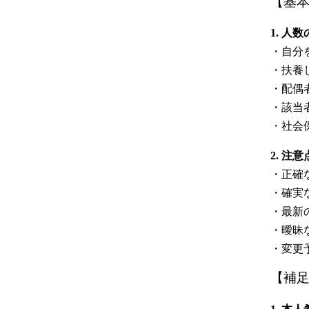
【基
1. 人
・自分
・扶養
・配偶
・該当
・社会
2. 注意
・正確
・確実
・最新
・曖昧
・変更
【補