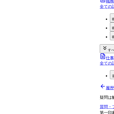
職務
全ての
すべ
仕事
全ての
履歴
疑問は
質問・
第一印