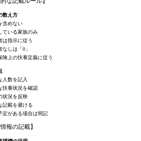
本的な記載ルール】
数の数え方
を含めない
している家族のみ
者は指示に従う
者なしは「0」
保険上の扶養定義に従う
点
な人数を記入
な扶養状況を確認
の状況を反映
な記載を避ける
予定がある場合は明記
足情報の記載】