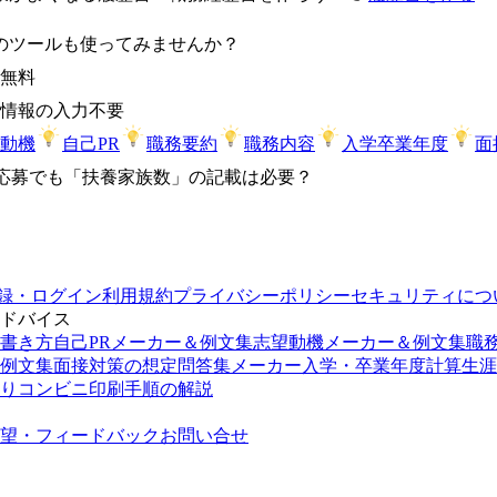
のツールも使ってみませんか？
無料
情報の入力不要
動機
自己PR
職務要約
職務内容
入学卒業年度
面
応募でも「扶養家族数」の記載は必要？
録・ログイン
利用規約
プライバシーポリシー
セキュリティにつ
ドバイス
書き方
自己PRメーカー＆例文集
志望動機メーカー＆例文集
職
例文集
面接対策の想定問答集メーカー
入学・卒業年度計算
生涯
り
コンビニ印刷手順の解説
望・フィードバック
お問い合せ