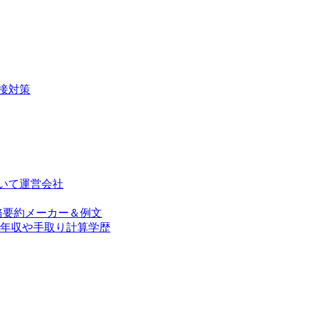
接対策
いて
運営会社
務要約メーカー＆例文
年収や手取り計算
学歴