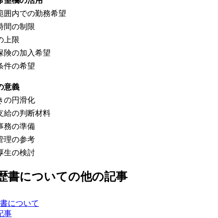
人希望欄の活用
範囲内での勤務希望
時間の制限
の上限
保険の加入希望
条件の希望
載の意義
きの円滑化
支給の判断材料
事務の準備
管理の参考
厚生の検討
歴書について
の他の記事
書について
記事