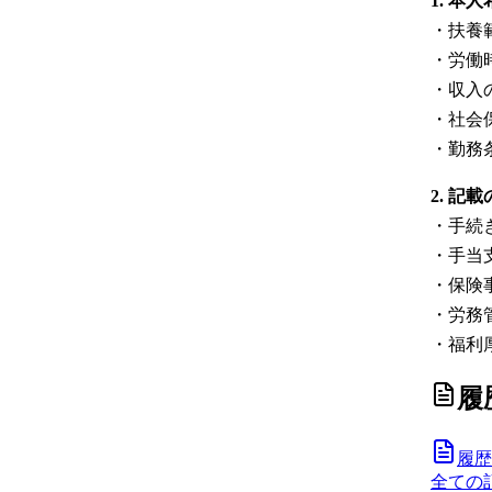
1. 本
・扶養
・労働
・収入
・社会
・勤務
2. 記
・手続
・手当
・保険
・労務
・福利
履
履歴
全ての