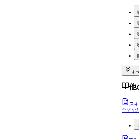
すべ
他
スキ
全ての