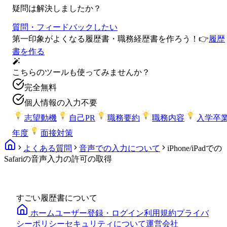
疑問は解決しましたか？
質問・フィードバックしたい
第一印象がよくなる履歴書・職務経歴書を作ろう！
👉
履歴
書を作る
こちらのツールも使ってみませんか？
完全無料
個人情報の入力不要
志望動機
自己PR
職務要約
職務内容
入学卒
年度
面接対策
よくある質問
音声での入力について
iPhone/iPadでの
Safariの音声入力の許可の取得
すごい履歴書について
ホーム
ユーザー登録・ログイン
利用規約
プライバ
シーポリシー
セキュリティについて
運営会社