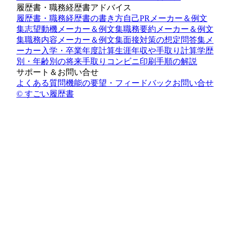
履歴書・職務経歴書アドバイス
履歴書・職務経歴書の書き方
自己PRメーカー＆例文
集
志望動機メーカー＆例文集
職務要約メーカー＆例文
集
職務内容メーカー＆例文集
面接対策の想定問答集メ
ーカー
入学・卒業年度計算
生涯年収や手取り計算
学歴
別・年齢別の将来手取り
コンビニ印刷手順の解説
サポート＆お問い合せ
よくある質問
機能の要望・フィードバック
お問い合せ
© すごい履歴書