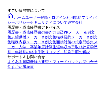
すごい履歴書について
ホーム
ユーザー登録・ログイン
利用規約
プライバ
シーポリシー
セキュリティについて
運営会社
履歴書・職務経歴書アドバイス
履歴書・職務経歴書の書き方
自己PRメーカー＆例文
集
志望動機メーカー＆例文集
職務要約メーカー＆例文
集
職務内容メーカー＆例文集
面接対策の想定問答集メ
ーカー
入学・卒業年度計算
生涯年収や手取り計算
学歴
別・年齢別の将来手取り
コンビニ印刷手順の解説
サポート＆お問い合せ
よくある質問
機能の要望・フィードバック
お問い合せ
© すごい履歴書